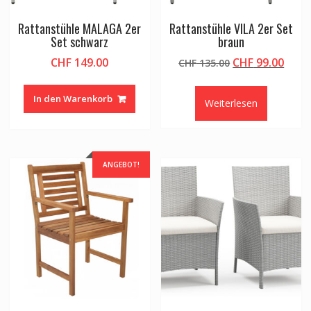
Rattanstühle MALAGA 2er
Rattanstühle VILA 2er Set
Set schwarz
braun
Ursprüngliche
Aktu
CHF
149.00
CHF
99.00
CHF
135.00
Preis
Preis
war:
ist:
In den Warenkorb
Weiterlesen
CHF 135.00
CHF 9
ANGEBOT!