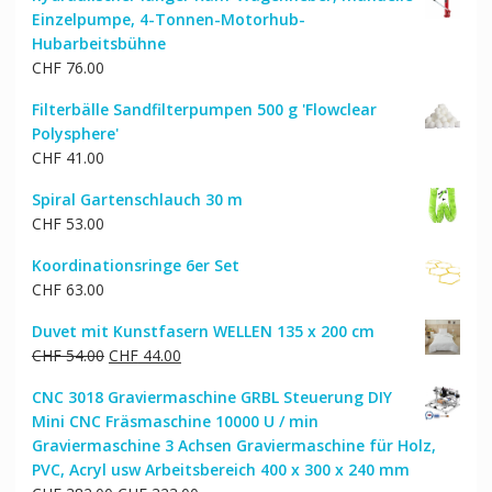
Einzelpumpe, 4-Tonnen-Motorhub-
Hubarbeitsbühne
CHF
76.00
Filterbälle Sandfilterpumpen 500 g 'Flowclear
Polysphere'
CHF
41.00
Spiral Gartenschlauch 30 m
CHF
53.00
Koordinationsringe 6er Set
CHF
63.00
Duvet mit Kunstfasern WELLEN 135 x 200 cm
Ursprünglicher
Aktueller
CHF
54.00
CHF
44.00
Preis
Preis
CNC 3018 Graviermaschine GRBL Steuerung DIY
war:
ist:
Mini CNC Fräsmaschine 10000 U / min
CHF 54.00
CHF 44.00.
Graviermaschine 3 Achsen Graviermaschine für Holz,
PVC, Acryl usw Arbeitsbereich 400 x 300 x 240 mm