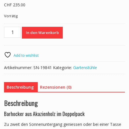
CHF
235.00
Vorrätig
Barstuhl
In den Warenkorb
Holz
CANELA
2er
Set
Add to wishlist
Menge
Artikelnummer:
SN-19841
Kategorie:
Gartenstühle
Beschreibung
Rezensionen (0)
Beschreibung
Barhocker aus Akazienholz im Doppelpack
Zu zweit den Sonnenuntergang geniessen oder bei einer Tasse