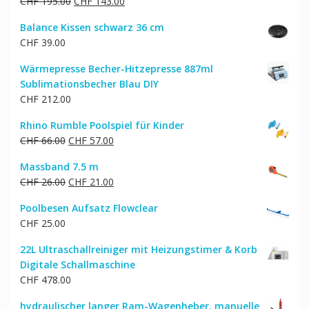
Ursprünglicher
Aktueller
CHF
195.00
CHF
143.00
Preis
Preis
Balance Kissen schwarz 36 cm
war:
ist:
CHF
39.00
CHF 195.00
CHF 143.00.
Wärmepresse Becher-Hitzepresse 887ml
Sublimationsbecher Blau DIY
CHF
212.00
Rhino Rumble Poolspiel für Kinder
Ursprünglicher
Aktueller
CHF
66.00
CHF
57.00
Preis
Preis
Massband 7.5 m
war:
ist:
Ursprünglicher
Aktueller
CHF
26.00
CHF
21.00
CHF 66.00
CHF 57.00.
Preis
Preis
Poolbesen Aufsatz Flowclear
war:
ist:
CHF
25.00
CHF 26.00
CHF 21.00.
22L Ultraschallreiniger mit Heizungstimer & Korb
Digitale Schallmaschine
CHF
478.00
hydraulischer langer Ram-Wagenheber, manuelle