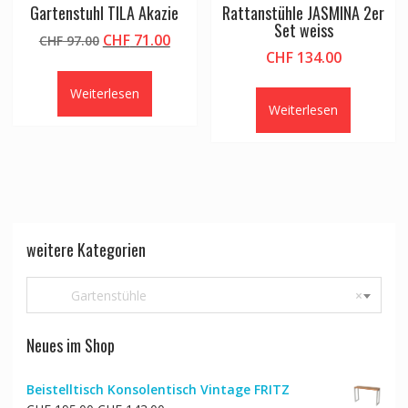
Gartenstuhl TILA Akazie
Rattanstühle JASMINA 2er
Set weiss
Ursprünglicher
Aktueller
CHF
71.00
CHF
97.00
CHF
134.00
Preis
Preis
war:
ist:
Weiterlesen
CHF 97.00
CHF 71.00.
Weiterlesen
weitere Kategorien
Gartenstühle
×
Neues im Shop
Beistelltisch Konsolentisch Vintage FRITZ