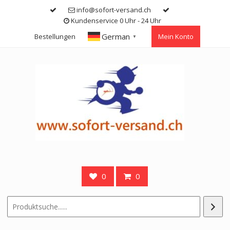
Skip
info@sofort-versand.ch
to
Kundenservice 0 Uhr - 24 Uhr
content
German
Bestellungen
Mein Konto
▼
0
0