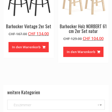
Barhocker Vintage 2er Set
Barhocker Holz NORBERT 61
cm 2er Set natur
Ursprünglicher
Aktueller
CHF
134.00
CHF
167.00
Ursprünglicher
Aktu
CHF
104.00
Preis
Preis
CHF
129.00
Preis
Prei
war:
ist:
In den Warenkorb
war:
ist:
CHF 167.00
CHF 134.00.
In den Warenkorb
CHF 129.00
CHF 
weitere Kategorien
Esszimmer
×