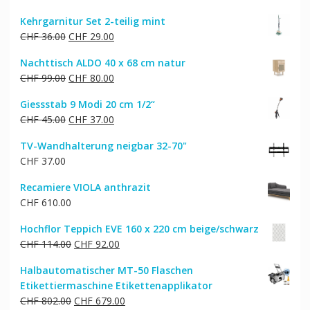
Kehrgarnitur Set 2-teilig mint
Ursprünglicher
Aktueller
CHF
36.00
CHF
29.00
Preis
Preis
Nachttisch ALDO 40 x 68 cm natur
war:
ist:
Ursprünglicher
Aktueller
CHF
99.00
CHF
80.00
CHF 36.00
CHF 29.00.
Preis
Preis
Giessstab 9 Modi 20 cm 1/2“
war:
ist:
Ursprünglicher
Aktueller
CHF
45.00
CHF
37.00
CHF 99.00
CHF 80.00.
Preis
Preis
TV-Wandhalterung neigbar 32-70"
war:
ist:
CHF
37.00
CHF 45.00
CHF 37.00.
Recamiere VIOLA anthrazit
CHF
610.00
Hochflor Teppich EVE 160 x 220 cm beige/schwarz
Ursprünglicher
Aktueller
CHF
114.00
CHF
92.00
Preis
Preis
Halbautomatischer MT-50 Flaschen
war:
ist:
Etikettiermaschine Etikettenapplikator
CHF 114.00
CHF 92.00.
Ursprünglicher
Aktueller
CHF
802.00
CHF
679.00