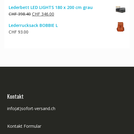
Preis
Preis
Lederbett LED LIGHTS 180 x 200 cm grau
war:
ist:
Ursprünglicher
Aktueller
CHF
398.40
CHF
346.00
CHF 802.00
CHF 679.00.
Preis
Preis
Lederrucksack BOBBIE L
war:
ist:
CHF
93.00
CHF 398.40
CHF 346.00.
Kontakt
info(at)sofort-versand.ch
Kontakt Formular