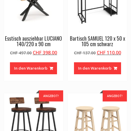
Esstisch ausziehbar LUCIANO
Bartisch SAMUEL 120 x 50 x
140/220 x 90 cm
105 cm schwarz
Ursprünglicher
Aktueller
Ursprünglicher
Aktu
CHF
398.00
CHF
110.00
CHF
497.00
CHF
137.00
Preis
Preis
Preis
Prei
war:
ist:
war:
ist:
In den Warenkorb
In den Warenkorb
CHF 497.00
CHF 398.00.
CHF 137.00
CHF 
ANGEBOT!
ANGEBOT!