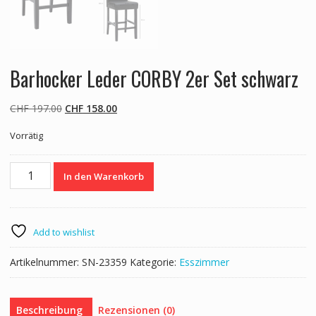
Barhocker Leder CORBY 2er Set schwarz
Ursprünglicher
Aktueller
CHF
197.00
CHF
158.00
Preis
Preis
Vorrätig
war:
ist:
CHF 197.00
CHF 158.00.
Barhocker
In den Warenkorb
Leder
CORBY
2er
Set
Add to wishlist
schwarz
Menge
Artikelnummer:
SN-23359
Kategorie:
Esszimmer
Beschreibung
Rezensionen (0)