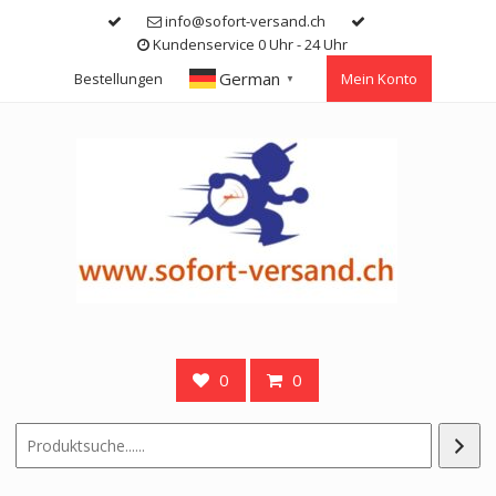
Skip
info@sofort-versand.ch
to
Kundenservice 0 Uhr - 24 Uhr
content
German
Bestellungen
Mein Konto
▼
0
0