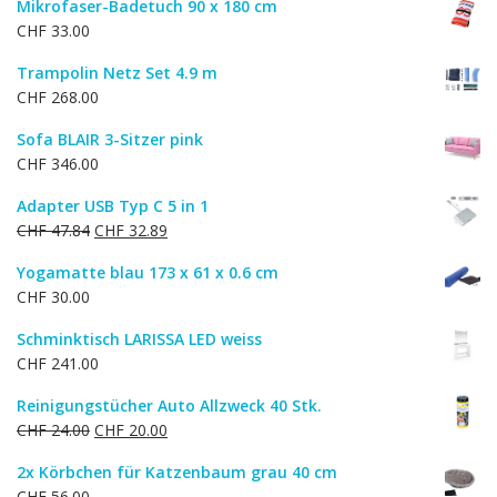
Mikrofaser-Badetuch 90 x 180 cm
CHF
33.00
Trampolin Netz Set 4.9 m
CHF
268.00
Sofa BLAIR 3-Sitzer pink
CHF
346.00
Adapter USB Typ C 5 in 1
Ursprünglicher
Aktueller
CHF
47.84
CHF
32.89
Preis
Preis
Yogamatte blau 173 x 61 x 0.6 cm
war:
ist:
CHF
30.00
CHF 47.84
CHF 32.89.
Schminktisch LARISSA LED weiss
CHF
241.00
Reinigungstücher Auto Allzweck 40 Stk.
Ursprünglicher
Aktueller
CHF
24.00
CHF
20.00
Preis
Preis
2x Körbchen für Katzenbaum grau 40 cm
war:
ist:
CHF
56.00