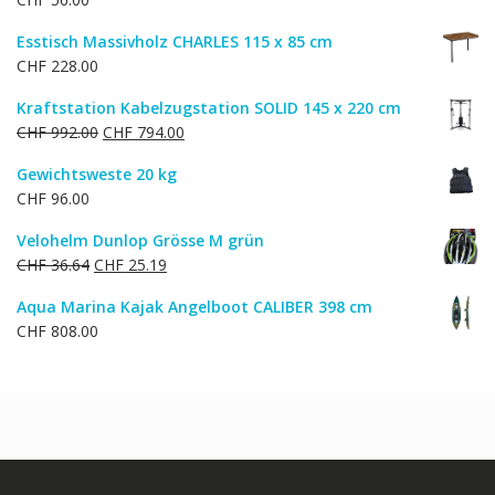
CHF 24.00
CHF 20.00.
Esstisch Massivholz CHARLES 115 x 85 cm
CHF
228.00
Kraftstation Kabelzugstation SOLID 145 x 220 cm
Ursprünglicher
Aktueller
CHF
992.00
CHF
794.00
Preis
Preis
Gewichtsweste 20 kg
war:
ist:
CHF
96.00
CHF 992.00
CHF 794.00.
Velohelm Dunlop Grösse M grün
Ursprünglicher
Aktueller
CHF
36.64
CHF
25.19
Preis
Preis
Aqua Marina Kajak Angelboot CALIBER 398 cm
war:
ist:
CHF
808.00
CHF 36.64
CHF 25.19.