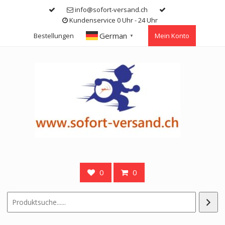
Skip
info@sofort-versand.ch
to
Kundenservice 0 Uhr - 24 Uhr
content
German
Bestellungen
Mein Konto
▼
0
0