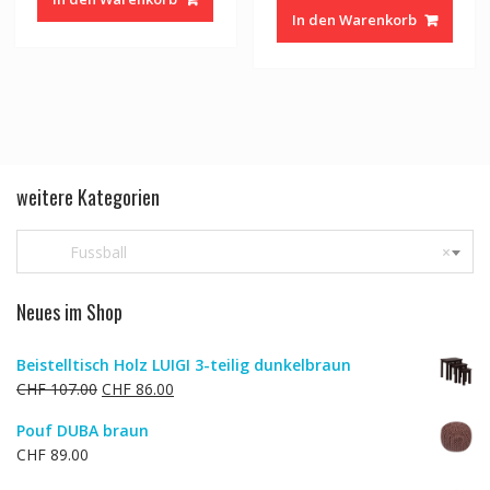
In den Warenkorb
weitere Kategorien
Fussball
×
Neues im Shop
Beistelltisch Holz LUIGI 3-teilig dunkelbraun
Ursprünglicher
Aktueller
CHF
107.00
CHF
86.00
Preis
Preis
Pouf DUBA braun
war:
ist:
CHF
89.00
CHF 107.00
CHF 86.00.