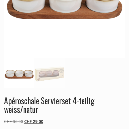
Apéroschale Servierset 4-teilig
weiss/natur
Ursprünglicher
Aktueller
CHF
36.00
CHF
29.00
Preis
Preis