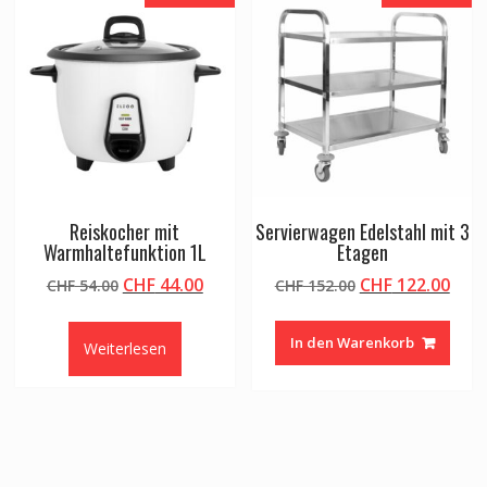
Reiskocher mit
Servierwagen Edelstahl mit 3
Warmhaltefunktion 1L
Etagen
Ursprünglicher
Aktueller
Ursprünglicher
Aktu
CHF
44.00
CHF
122.00
CHF
54.00
CHF
152.00
Preis
Preis
Preis
Prei
war:
ist:
war:
ist:
In den Warenkorb
Weiterlesen
CHF 54.00
CHF 44.00.
CHF 152.00
CHF 