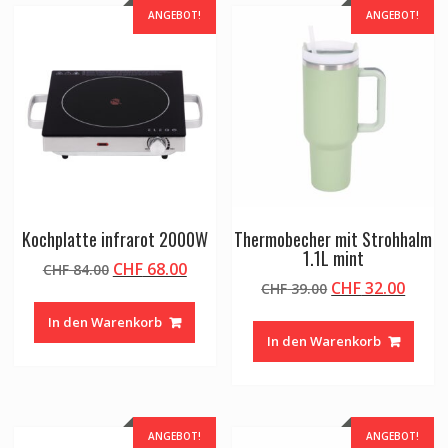
ANGEBOT!
ANGEBOT!
Kochplatte infrarot 2000W
Thermobecher mit Strohhalm
1.1L mint
Ursprünglicher
Aktueller
CHF
68.00
CHF
84.00
Ursprünglicher
Aktue
CHF
32.00
Preis
Preis
CHF
39.00
Preis
Preis
war:
ist:
In den Warenkorb
war:
ist:
CHF 84.00
CHF 68.00.
In den Warenkorb
CHF 39.00
CHF 3
ANGEBOT!
ANGEBOT!