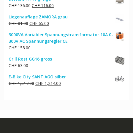
war:
ist:
Ursprünglicher
Aktueller
CHF
136.00
CHF
116.00
CHF 42.00
CHF 37.00.
Preis
Preis
Liegenauflage ZAMORA grau
war:
ist:
Ursprünglicher
Aktueller
CHF
81.00
CHF
65.00
CHF 136.00
CHF 116.00.
Preis
Preis
3000VA Variabler Spannungstransformator 10A 0-
war:
ist:
300V AC Spannungsregler CE
CHF 81.00
CHF 65.00.
CHF
158.00
Grill Rost GG16 gross
CHF
63.00
E-Bike City SANTIAGO silber
Ursprünglicher
Aktueller
CHF
1,517.00
CHF
1,214.00
Preis
Preis
war:
ist:
CHF 1,517.00
CHF 1,214.00.