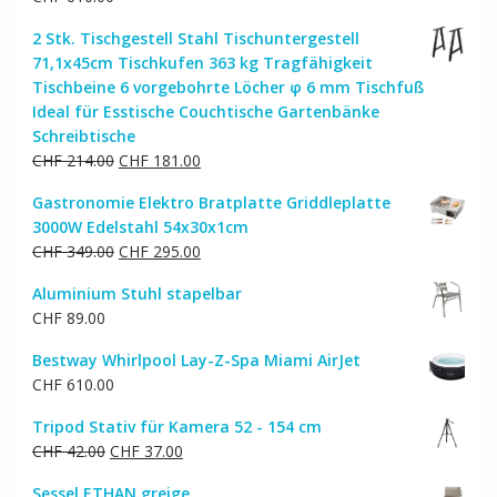
2 Stk. Tischgestell Stahl Tischuntergestell
71,1x45cm Tischkufen 363 kg Tragfähigkeit
Tischbeine 6 vorgebohrte Löcher φ 6 mm Tischfuß
Ideal für Esstische Couchtische Gartenbänke
Schreibtische
Ursprünglicher
Aktueller
CHF
214.00
CHF
181.00
Preis
Preis
Gastronomie Elektro Bratplatte Griddleplatte
war:
ist:
3000W Edelstahl 54x30x1cm
CHF 214.00
CHF 181.00.
Ursprünglicher
Aktueller
CHF
349.00
CHF
295.00
Preis
Preis
Aluminium Stuhl stapelbar
war:
ist:
CHF
89.00
CHF 349.00
CHF 295.00.
Bestway Whirlpool Lay-Z-Spa Miami AirJet
CHF
610.00
Tripod Stativ für Kamera 52 - 154 cm
Ursprünglicher
Aktueller
CHF
42.00
CHF
37.00
Preis
Preis
Sessel ETHAN greige