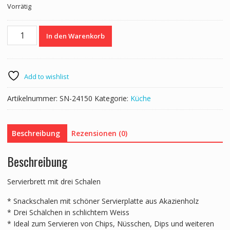
Vorrätig
war:
ist:
CHF 36.00
CHF 29.00.
Apéroschale
In den Warenkorb
Servierset
4-
teilig
weiss/natur
Add to wishlist
Menge
Artikelnummer:
SN-24150
Kategorie:
Küche
Beschreibung
Rezensionen (0)
Beschreibung
Servierbrett mit drei Schalen
* Snackschalen mit schöner Servierplatte aus Akazienholz
* Drei Schälchen in schlichtem Weiss
* Ideal zum Servieren von Chips, Nüsschen, Dips und weiteren