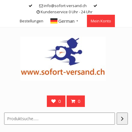
Skip
info@sofort-versand.ch
to
Kundenservice 0 Uhr - 24 Uhr
content
German
Bestellungen
Mein Konto
▼
0
0