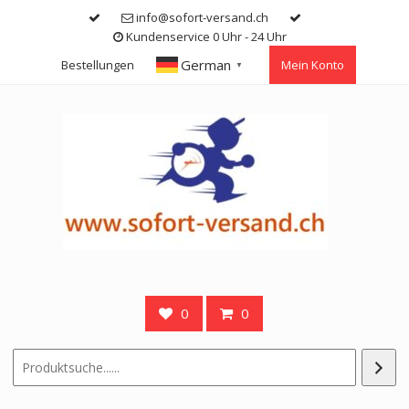
Skip
info@sofort-versand.ch
to
Kundenservice 0 Uhr - 24 Uhr
content
German
Bestellungen
Mein Konto
▼
0
0