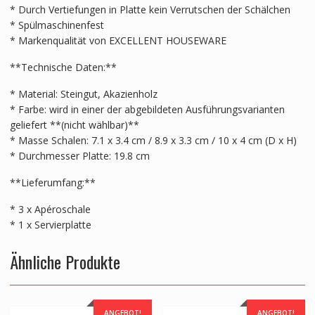
* Durch Vertiefungen in Platte kein Verrutschen der Schälchen
* Spülmaschinenfest
* Markenqualität von EXCELLENT HOUSEWARE
**Technische Daten:**
* Material: Steingut, Akazienholz
* Farbe: wird in einer der abgebildeten Ausführungsvarianten
geliefert **(nicht wählbar)**
* Masse Schalen: 7.1 x 3.4 cm / 8.9 x 3.3 cm / 10 x 4 cm (D x H)
* Durchmesser Platte: 19.8 cm
**Lieferumfang:**
* 3 x Apéroschale
* 1 x Servierplatte
Ähnliche Produkte
ANGEBOT!
ANGEBOT!