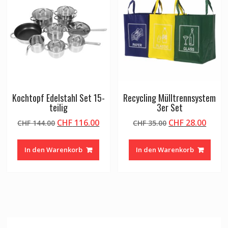
Kochtopf Edelstahl Set 15-
Recycling Mülltrennsystem
teilig
3er Set
Ursprünglicher
Aktueller
Ursprünglicher
Aktue
CHF
116.00
CHF
28.00
CHF
144.00
CHF
35.00
Preis
Preis
Preis
Preis
war:
ist:
war:
ist:
In den Warenkorb
In den Warenkorb
CHF 144.00
CHF 116.00.
CHF 35.00
CHF 2