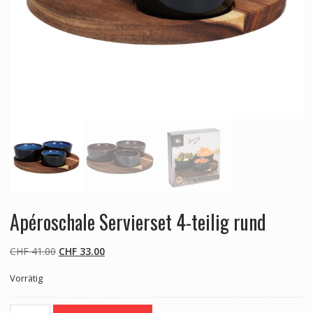
Apéroschale Servierset 4-teilig rund
Ursprünglicher
Aktueller
CHF
41.00
CHF
33.00
Preis
Preis
Vorrätig
war:
ist:
CHF 41.00
CHF 33.00.
Apéroschale