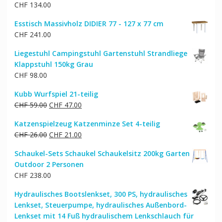
CHF
134.00
Esstisch Massivholz DIDIER 77 - 127 x 77 cm
CHF
241.00
Liegestuhl Campingstuhl Gartenstuhl Strandliege
Klappstuhl 150kg Grau
CHF
98.00
Kubb Wurfspiel 21-teilig
Ursprünglicher
Aktueller
CHF
59.00
CHF
47.00
Preis
Preis
Katzenspielzeug Katzenminze Set 4-teilig
war:
ist:
Ursprünglicher
Aktueller
CHF
26.00
CHF
21.00
CHF 59.00
CHF 47.00.
Preis
Preis
Schaukel-Sets Schaukel Schaukelsitz 200kg Garten
war:
ist:
Outdoor 2 Personen
CHF 26.00
CHF 21.00.
CHF
238.00
Hydraulisches Bootslenkset, 300 PS, hydraulisches
Lenkset, Steuerpumpe, hydraulisches Außenbord-
Lenkset mit 14 Fuß hydraulischem Lenkschlauch für