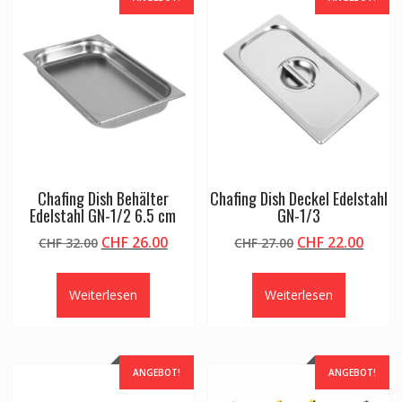
Chafing Dish Behälter
Chafing Dish Deckel Edelstahl
Edelstahl GN-1/2 6.5 cm
GN-1/3
Ursprünglicher
Aktueller
Ursprünglicher
Aktue
CHF
26.00
CHF
22.00
CHF
32.00
CHF
27.00
Preis
Preis
Preis
Preis
war:
ist:
war:
ist:
Weiterlesen
Weiterlesen
CHF 32.00
CHF 26.00.
CHF 27.00
CHF 2
ANGEBOT!
ANGEBOT!