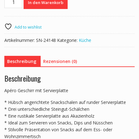
In den Warenkorb
Servierset
4-
teilig
rund
Add to wishlist
Menge
Artikelnummer:
SN-24148
Kategorie:
Küche
Beschreibung
Rezensionen (0)
Beschreibung
Apéro Geschirr mit Servierplatte
* Hübsch angerichtete Snackschalen auf runder Servierplatte
* Drei unterschiedliche Steingut-Schälchen
* Eine rustikale Servierplatte aus Akazienholz
* Ideal zum Servieren von Snacks, Dips und Nüsschen
* Stilvolle Präsentation von Snacks auf dem Ess- oder
Wohnzimmertisch