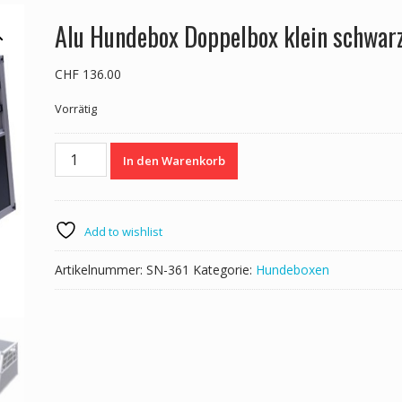
Alu Hundebox Doppelbox klein schwar
CHF
136.00
Vorrätig
Alu
In den Warenkorb
Hundebox
Doppelbox
klein
schwarz
Add to wishlist
Menge
Artikelnummer:
SN-361
Kategorie:
Hundeboxen