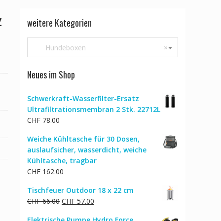
z
weitere Kategorien
Hundeboxen
×
Neues im Shop
Schwerkraft-Wasserfilter-Ersatz
Ultrafiltrationsmembran 2 Stk. 22712L
CHF
78.00
Weiche Kühltasche für 30 Dosen,
auslaufsicher, wasserdicht, weiche
Kühltasche, tragbar
CHF
162.00
Tischfeuer Outdoor 18 x 22 cm
Ursprünglicher
Aktueller
CHF
66.00
CHF
57.00
Preis
Preis
Elektrische Pumpe Hydro Force