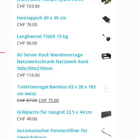
war:
ist:
CHF
103.00
CHF 66.00
CHF 57.00.
Heizteppich 60 x 40 cm
CHF
76.00
Langhantel TIGER 15 kg
CHF
96.00
6U Server-Rack Wandmontage
Netzwerkschrank Netzwerk-Rack
500x350x270mm
CHF
116.00
Toilettenregal Bambus 63 x 26 x 163
cm weiss
Ursprünglicher
Aktueller
CHF
87.00
CHF
75.00
Preis
Preis
Grillplatte für Gasgrill 22.5 x 44 cm
war:
ist:
CHF
49.00
CHF 87.00
CHF 75.00.
Automatischer Fensteröffner für
Gewächshaus