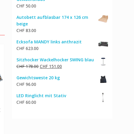
CHF
50.00
Autobett aufblasbar 174 x 126 cm
beige
CHF
83.00
Ecksofa MANDY links anthrazit
CHF
623.00
Sitzhocker Wackelhocker SWING blau
Ursprünglicher
Aktueller
CHF
178.00
CHF
151.00
Preis
Preis
Gewichtsweste 20 kg
war:
ist:
CHF
96.00
CHF 178.00
CHF 151.00.
LED Ringlicht mit Stativ
CHF
60.00
x