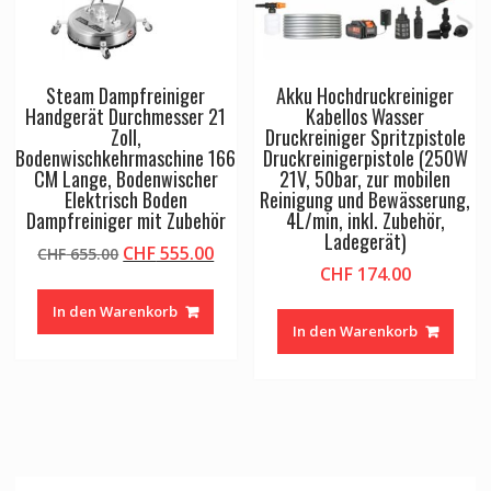
Steam Dampfreiniger
Akku Hochdruckreiniger
Handgerät Durchmesser 21
Kabellos Wasser
Zoll,
Druckreiniger Spritzpistole
Bodenwischkehrmaschine 166
Druckreinigerpistole (250W
CM Lange, Bodenwischer
21V, 50bar, zur mobilen
Elektrisch Boden
Reinigung und Bewässerung,
Dampfreiniger mit Zubehör
4L/min, inkl. Zubehör,
Ladegerät)
Ursprünglicher
Aktueller
CHF
555.00
CHF
655.00
CHF
174.00
Preis
Preis
war:
ist:
In den Warenkorb
CHF 655.00
CHF 555.00.
In den Warenkorb