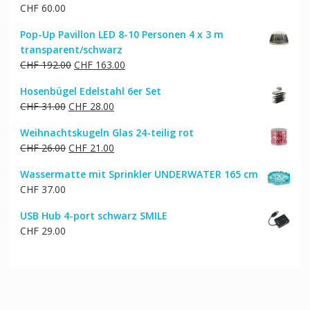
CHF
60.00
Pop-Up Pavillon LED 8-10 Personen 4 x 3 m
transparent/schwarz
Ursprünglicher
Aktueller
CHF
192.00
CHF
163.00
Preis
Preis
Hosenbügel Edelstahl 6er Set
war:
ist:
Ursprünglicher
Aktueller
CHF
31.00
CHF
28.00
CHF 192.00
CHF 163.00.
Preis
Preis
Weihnachtskugeln Glas 24-teilig rot
war:
ist:
Ursprünglicher
Aktueller
CHF
26.00
CHF
21.00
CHF 31.00
CHF 28.00.
Preis
Preis
Wassermatte mit Sprinkler UNDERWATER 165 cm
war:
ist:
CHF
37.00
CHF 26.00
CHF 21.00.
USB Hub 4-port schwarz SMILE
CHF
29.00