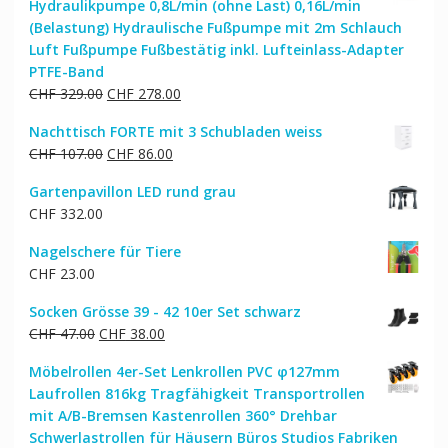
Hydraulikpumpe 0,8L/min (ohne Last) 0,16L/min
(Belastung) Hydraulische Fußpumpe mit 2m Schlauch
Luft Fußpumpe Fußbestätig inkl. Lufteinlass-Adapter
PTFE-Band
Ursprünglicher
Aktueller
CHF
329.00
CHF
278.00
Preis
Preis
Nachttisch FORTE mit 3 Schubladen weiss
war:
ist:
Ursprünglicher
Aktueller
CHF
107.00
CHF
86.00
CHF 329.00
CHF 278.00.
Preis
Preis
Gartenpavillon LED rund grau
war:
ist:
CHF
332.00
CHF 107.00
CHF 86.00.
Nagelschere für Tiere
CHF
23.00
Socken Grösse 39 - 42 10er Set schwarz
Ursprünglicher
Aktueller
CHF
47.00
CHF
38.00
Preis
Preis
Möbelrollen 4er-Set Lenkrollen PVC φ127mm
war:
ist:
Laufrollen 816kg Tragfähigkeit Transportrollen
CHF 47.00
CHF 38.00.
mit A/B-Bremsen Kastenrollen 360° Drehbar
Schwerlastrollen für Häusern Büros Studios Fabriken