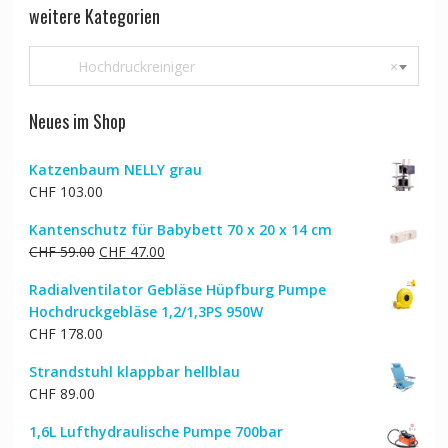
weitere Kategorien
Hochdruckreiniger
×
Neues im Shop
Katzenbaum NELLY grau
CHF
103.00
Kantenschutz für Babybett 70 x 20 x 14 cm
Ursprünglicher
Aktueller
CHF
59.00
CHF
47.00
Preis
Preis
Radialventilator Gebläse Hüpfburg Pumpe
war:
ist:
Hochdruckgebläse 1,2/1,3PS 950W
CHF 59.00
CHF 47.00.
CHF
178.00
Strandstuhl klappbar hellblau
CHF
89.00
1,6L Lufthydraulische Pumpe 700bar