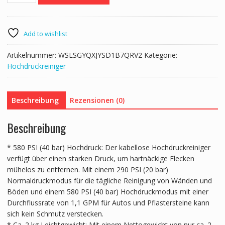
Kabellos
Wasser
Druckreiniger
Add to wishlist
Spritzpistole
Druckreinigerpistole
Artikelnummer:
WSLSGYQXJYSD1B7QRV2
Kategorie:
(220W
Hochdruckreiniger
21V,
40bar,
zur
Beschreibung
Rezensionen (0)
mobilen
Reinigung
Beschreibung
und
Bewässerung,
* 580 PSI (40 bar) Hochdruck: Der kabellose Hochdruckreiniger
4L/min,
verfügt über einen starken Druck, um hartnäckige Flecken
inkl.
mühelos zu entfernen. Mit einem 290 PSI (20 bar)
Zubehör,
Normaldruckmodus für die tägliche Reinigung von Wänden und
Ladegerät)
Böden und einem 580 PSI (40 bar) Hochdruckmodus mit einer
Menge
Durchflussrate von 1,1 GPM für Autos und Pflastersteine kann
sich kein Schmutz verstecken.
* Ca. 2 kg Leichtgewicht: Mit einem Nettogewicht von nur ca. 2