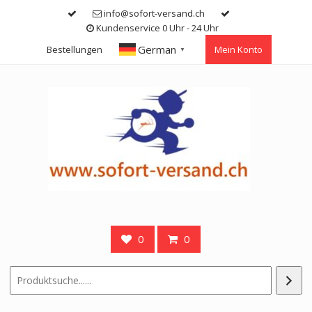
Skip
info@sofort-versand.ch
to
Kundenservice 0 Uhr - 24 Uhr
content
German
Bestellungen
Mein Konto
▼
0
0