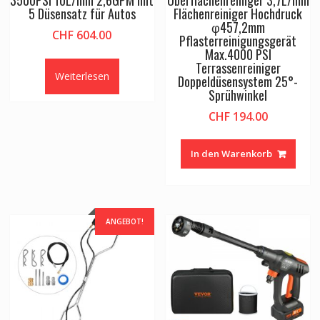
3500PSI 10L/min 2,6GPM mit
Oberflächenreiniger 3,7L/min
5 Düsensatz für Autos
Flächenreiniger Hochdruck
φ457,2mm
CHF
604.00
Pflasterreinigungsgerät
Max.4000 PSI
Terrassenreiniger
Weiterlesen
Doppeldüsensystem 25°-
Sprühwinkel
CHF
194.00
In den Warenkorb
ANGEBOT!