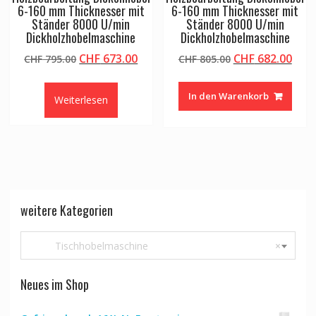
6-160 mm Thicknesser mit
6-160 mm Thicknesser mit
Ständer 8000 U/min
Ständer 8000 U/min
Dickholzhobelmaschine
Dickholzhobelmaschine
Ursprünglicher
Aktueller
Ursprünglicher
Aktu
CHF
673.00
CHF
682.00
CHF
795.00
CHF
805.00
Preis
Preis
Preis
Prei
war:
ist:
war:
ist:
In den Warenkorb
Weiterlesen
CHF 795.00
CHF 673.00.
CHF 805.00
CHF 
weitere Kategorien
Tischhobelmaschine
×
Neues im Shop