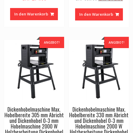
Preis
Prei
war:
ist:
In den Warenkorb
In den Warenkorb
CHF 680.00
CHF 
ANGEBOT!
ANGEBOT!
Dickenhobelmaschine Max.
Dickenhobelmaschine Max.
Hobelbereite 305 mm Abricht
Hobelbereite 330 mm Abricht
und Dickenhobel 0-3 mm
und Dickenhobel 0-3 mm
Hobelmaschine 2000 W
Hobelmaschine 2000 W
Holzbearbeitung Dickenhobel
Holzbearbeitung Dickenhobel