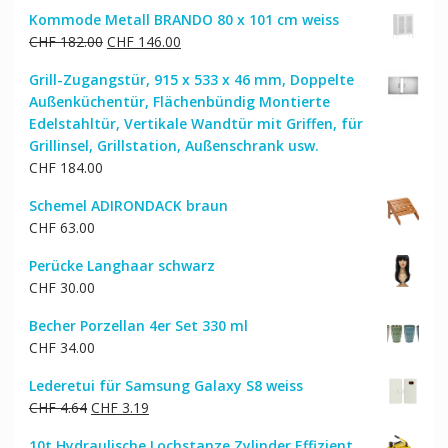
Kommode Metall BRANDO 80 x 101 cm weiss
Ursprünglicher
Aktueller
CHF
182.00
CHF
146.00
Preis
Preis
Grill-Zugangstür, 915 x 533 x 46 mm, Doppelte
war:
ist:
Außenküchentür, Flächenbündig Montierte
CHF 182.00
CHF 146.00.
Edelstahltür, Vertikale Wandtür mit Griffen, für
Grillinsel, Grillstation, Außenschrank usw.
CHF
184.00
Schemel ADIRONDACK braun
CHF
63.00
Perücke Langhaar schwarz
CHF
30.00
Becher Porzellan 4er Set 330 ml
CHF
34.00
Lederetui für Samsung Galaxy S8 weiss
Ursprünglicher
Aktueller
CHF
4.64
CHF
3.19
Preis
Preis
10t Hydraulische Lochstanze Zylinder Effizient