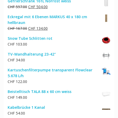
Gefrierschrank 161L NoFrost weiss
Ursprünglicher
Aktueller
CHF
597.00
CHF
504.00
Preis
Preis
Eckregal mit 6 Ebenen MARKUS 40 x 180 cm
war:
ist:
hellbraun
CHF 597.00
CHF 504.00.
Ursprünglicher
Aktueller
CHF
167.00
CHF
134.00
Preis
Preis
Snow Tube Schlitten rot
war:
ist:
CHF
103.00
CHF 167.00
CHF 134.00.
TV-Wandhalterung 23-42''
CHF
34.00
Kartuschenfilterpumpe transparent Flowclear
5.678 L/h
CHF
122.00
Beistelltisch TALA 88 x 60 cm weiss
CHF
149.00
Kabelbrücke 1 Kanal
CHF
54.00