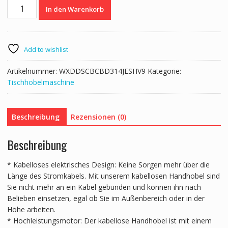
Akku-
In den Warenkorb
Hobel
20V
Handhobel
82mm
Add to wishlist
Breite
Hobelmaschine
Artikelnummer:
WXDDSCBCBD314JESHV9
Kategorie:
2mm
Tischhobelmaschine
Hobeltiefe
Elektrohobel
16500U/min
Beschreibung
Rezensionen (0)
Einhandhobel
mit
Beschreibung
HSS-
Klingen
* Kabelloses elektrisches Design: Keine Sorgen mehr über die
und
Länge des Stromkabels. Mit unserem kabellosen Handhobel sind
doppeltem
Sie nicht mehr an ein Kabel gebunden und können ihn nach
Staubauslasssystem
Belieben einsetzen, egal ob Sie im Außenbereich oder in der
Hobekl
Höhe arbeiten.
Handhobelmaschine
* Hochleistungsmotor: Der kabellose Handhobel ist mit einem
Menge