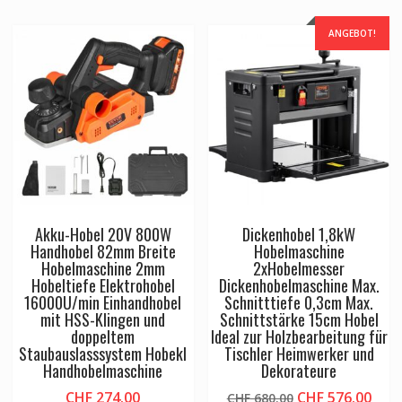
ANGEBOT!
Akku-Hobel 20V 800W
Dickenhobel 1,8kW
Handhobel 82mm Breite
Hobelmaschine
Hobelmaschine 2mm
2xHobelmesser
Hobeltiefe Elektrohobel
Dickenhobelmaschine Max.
16000U/min Einhandhobel
Schnitttiefe 0,3cm Max.
mit HSS-Klingen und
Schnittstärke 15cm Hobel
doppeltem
Ideal zur Holzbearbeitung für
Staubauslasssystem Hobekl
Tischler Heimwerker und
Handhobelmaschine
Dekorateure
Ursprünglicher
Aktu
CHF
274.00
CHF
576.00
CHF
680.00