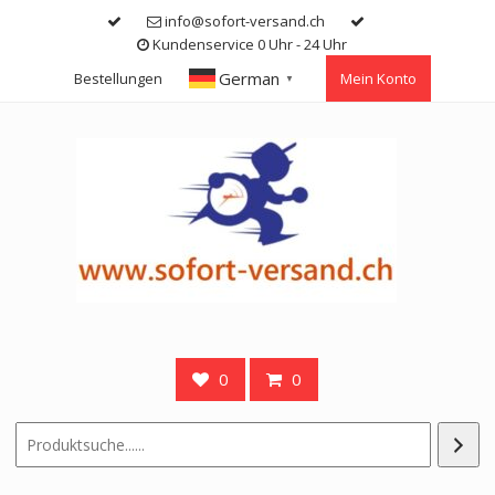
Skip
info@sofort-versand.ch
to
Kundenservice 0 Uhr - 24 Uhr
content
German
Bestellungen
Mein Konto
▼
0
0