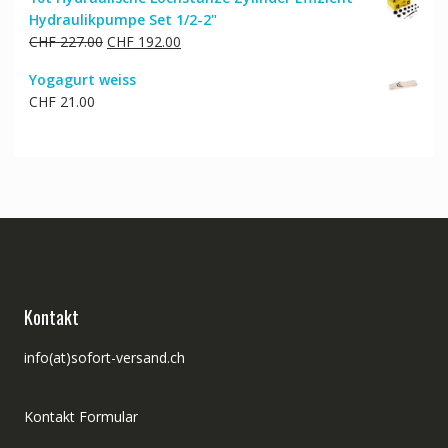
war:
ist:
Hydraulikpumpe Set 1/2-2"
CHF 4.64
CHF 3.19.
Ursprünglicher
Aktueller
CHF
227.00
CHF
192.00
Preis
Preis
Yogagurt weiss
war:
ist:
CHF
21.00
CHF 227.00
CHF 192.00.
Kontakt
info(at)sofort-versand.ch
Kontakt Formular