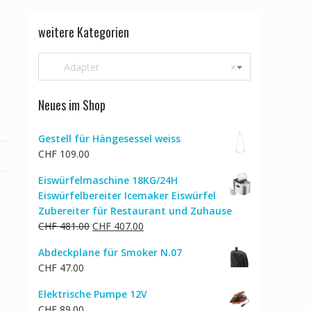
weitere Kategorien
Adapter
×
Neues im Shop
Gestell für Hängesessel weiss
CHF
109.00
Eiswürfelmaschine 18KG/24H
Eiswürfelbereiter Icemaker Eiswürfel
Zubereiter für Restaurant und Zuhause
Ursprünglicher
Aktueller
CHF
481.00
CHF
407.00
Preis
Preis
Abdeckplane für Smoker N.07
war:
ist:
CHF
47.00
CHF 481.00
CHF 407.00.
Elektrische Pumpe 12V
CHF
89.00