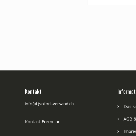
Kontakt
Informat
info(at)sofort-versand.ch
Das si
AGB &
Kontakt Formular
Impre