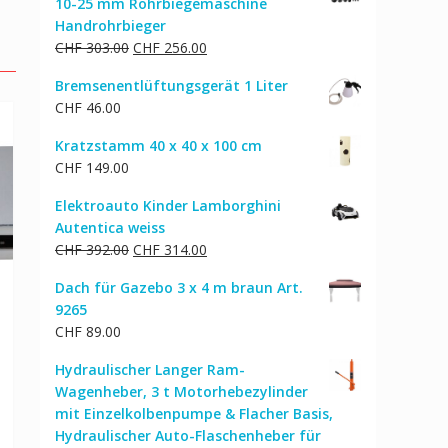
10-25 mm Rohrbiegemaschine
CHF 129.00
CHF 110.00.
Handrohrbieger
Ursprünglicher
Aktueller
CHF
303.00
CHF
256.00
Preis
Preis
Bremsenentlüftungsgerät 1 Liter
war:
ist:
CHF
46.00
CHF 303.00
CHF 256.00.
Kratzstamm 40 x 40 x 100 cm
CHF
149.00
Elektroauto Kinder Lamborghini
Autentica weiss
Ursprünglicher
Aktueller
CHF
392.00
CHF
314.00
Preis
Preis
Dach für Gazebo 3 x 4 m braun Art.
war:
ist:
9265
CHF 392.00
CHF 314.00.
CHF
89.00
Hydraulischer Langer Ram-
Wagenheber, 3 t Motorhebezylinder
mit Einzelkolbenpumpe & Flacher Basis,
Hydraulischer Auto-Flaschenheber für