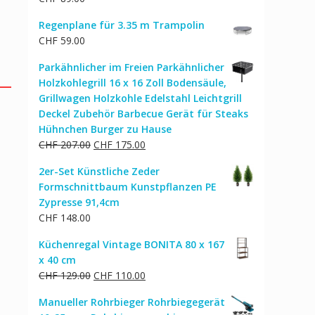
Regenplane für 3.35 m Trampolin
CHF
59.00
Parkähnlicher im Freien Parkähnlicher
Holzkohlegrill 16 x 16 Zoll Bodensäule,
Grillwagen Holzkohle Edelstahl Leichtgrill
Deckel Zubehör Barbecue Gerät für Steaks
Hühnchen Burger zu Hause
Ursprünglicher
Aktueller
CHF
207.00
CHF
175.00
Preis
Preis
2er-Set Künstliche Zeder
war:
ist:
Formschnittbaum Kunstpflanzen PE
CHF 207.00
CHF 175.00.
Zypresse 91,4cm
CHF
148.00
Küchenregal Vintage BONITA 80 x 167
x 40 cm
Ursprünglicher
Aktueller
CHF
129.00
CHF
110.00
Preis
Preis
Manueller Rohrbieger Rohrbiegegerät
war:
ist: