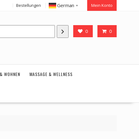
German
Bestellungen
Mein Konto
▼
0
0
 & WOHNEN
MASSAGE & WELLNESS