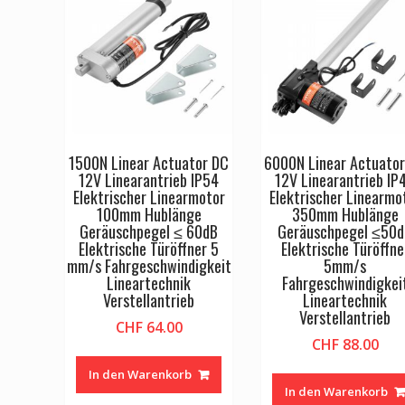
1500N Linear Actuator DC
6000N Linear Actuato
12V Linearantrieb IP54
12V Linearantrieb IP
Elektrischer Linearmotor
Elektrischer Linearmo
100mm Hublänge
350mm Hublänge
Geräuschpegel ≤ 60dB
Geräuschpegel ≤50
Elektrische Türöffner 5
Elektrische Türöffne
mm/s Fahrgeschwindigkeit
5mm/s
Lineartechnik
Fahrgeschwindigkei
Verstellantrieb
Lineartechnik
Verstellantrieb
CHF
64.00
CHF
88.00
In den Warenkorb
In den Warenkorb