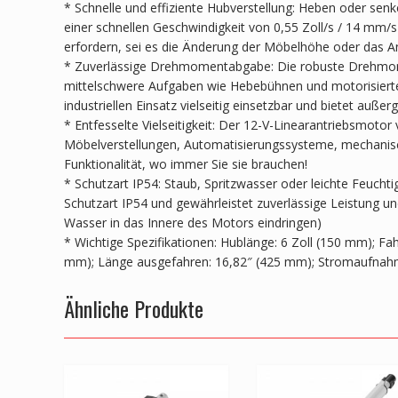
* Schnelle und effiziente Hubverstellung: Heben oder se
einer schnellen Geschwindigkeit von 0,55 Zoll/s / 14 mm/
erfordern, sei es die Änderung der Möbelhöhe oder das 
* Zuverlässige Drehmomentabgabe: Die robuste Drehmomen
mittelschwere Aufgaben wie Hebebühnen und motorisierte T
industriellen Einsatz vielseitig einsetzbar und bietet auße
* Entfesselte Vielseitigkeit: Der 12-V-Linearantriebsmoto
Möbelverstellungen, Automatisierungssysteme, mechanisc
Funktionalität, wo immer Sie sie brauchen!
* Schutzart IP54: Staub, Spritzwasser oder leichte Feucht
Schutzart IP54 und gewährleistet zuverlässige Leistung und
Wasser in das Innere des Motors eindringen)
* Wichtige Spezifikationen: Hublänge: 6 Zoll (150 mm); Fa
mm); Länge ausgefahren: 16,82″ (425 mm); Stromaufnahm
Ähnliche Produkte