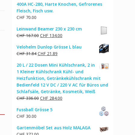
400A HC-280, Harte Knochen, Gefrorenes
Fleisch, Fisch usw.
CHF
70.00
Leinwand Beamer 230 x 230 cm
Ursprünglicher
Aktueller
CHF
167.00
CHF
134.00
Preis
Preis
Velohelm Dunlop Grösse L blau
war:
ist:
Ursprünglicher
Aktueller
CHF
31.84
CHF
21.89
CHF 167.00
CHF 134.00.
Preis
Preis
20 L / 22 Dosen Mini Kühlschrank, 2 in
war:
ist:
1 Kleiner Kühlschrank Kühl- und
CHF 31.84
CHF 21.89.
Heizfunktion, Getränkekühlschrank mit
Bedienfeld 12 V DC / 220 V AC für Büros und
Schlafsäle, Getränke, Kosmetik, Weiß
Ursprünglicher
Aktueller
CHF
336.00
CHF
284.00
Preis
Preis
Fussball Grösse 5
war:
ist:
CHF
30.00
CHF 336.00
CHF 284.00.
Gartenmöbel Set aus Holz MALAGA
CHF
372.00