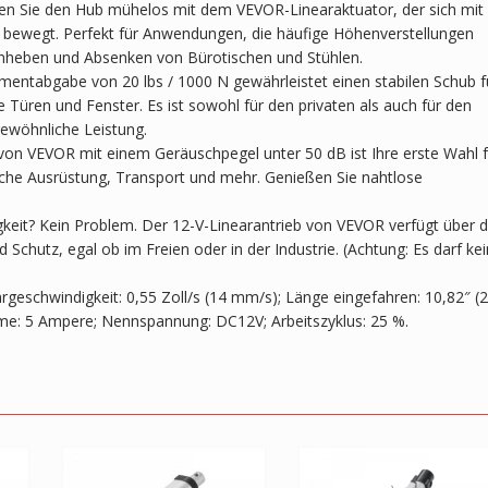
nken Sie den Hub mühelos mit dem VEVOR-Linearaktuator, der sich mit
s bewegt. Perfekt für Anwendungen, die häufige Höhenverstellungen
Anheben und Absenken von Bürotischen und Stühlen.
tabgabe von 20 lbs / 1000 N gewährleistet einen stabilen Schub f
üren und Fenster. Es ist sowohl für den privaten als auch für den
rgewöhnliche Leistung.
r von VEVOR mit einem Geräuschpegel unter 50 dB ist Ihre erste Wahl f
he Ausrüstung, Transport und mehr. Genießen Sie nahtlose
igkeit? Kein Problem. Der 12-V-Linearantrieb von VEVOR verfügt über d
 Schutz, egal ob im Freien oder in der Industrie. (Achtung: Es darf kei
hrgeschwindigkeit: 0,55 Zoll/s (14 mm/s); Länge eingefahren: 10,82″ (
e: 5 Ampere; Nennspannung: DC12V; Arbeitszyklus: 25 %.