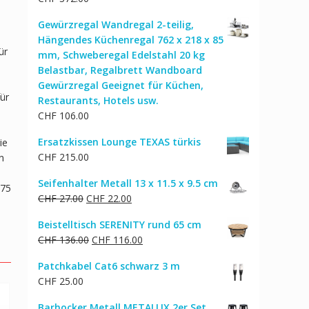
Gewürzregal Wandregal 2-teilig,
Hängendes Küchenregal 762 x 218 x 85
ür
mm, Schweberegal Edelstahl 20 kg
Belastbar, Regalbrett Wandboard
Gewürzregal Geeignet für Küchen,
ür
Restaurants, Hotels usw.
CHF
106.00
Ersatzkissen Lounge TEXAS türkis
ie
CHF
215.00
n
Seifenhalter Metall 13 x 11.5 x 9.5 cm
275
Ursprünglicher
Aktueller
CHF
27.00
CHF
22.00
Preis
Preis
Beistelltisch SERENITY rund 65 cm
war:
ist:
Ursprünglicher
Aktueller
CHF
136.00
CHF
116.00
CHF 27.00
CHF 22.00.
Preis
Preis
Patchkabel Cat6 schwarz 3 m
war:
ist:
CHF
25.00
CHF 136.00
CHF 116.00.
Barhocker Metall METALLIX 2er Set