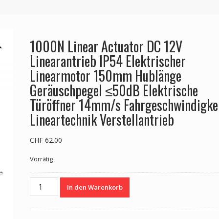
1000N Linear Actuator DC 12V
Linearantrieb IP54 Elektrischer
Linearmotor 150mm Hublänge
Geräuschpegel ≤50dB Elektrische
Türöffner 14mm/s Fahrgeschwindigke
Lineartechnik Verstellantrieb
CHF
62.00
Vorrätig
1000N
In den Warenkorb
Linear
Actuator
DC