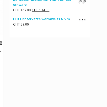
schwarz
Ursprünglicher
Aktueller
CHF
167.00
CHF
134.00
Preis
Preis
LED Lichterkette warmweiss 6.5 m
war:
ist:
CHF
39.00
CHF 167.00
CHF 134.00.
DC
r