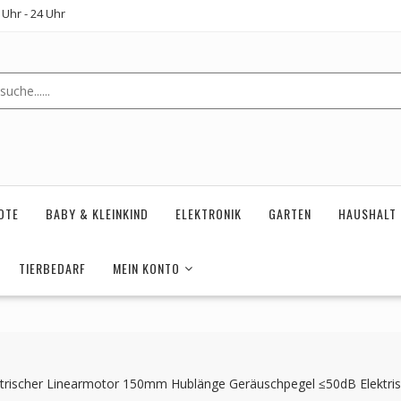
Uhr - 24 Uhr
OTE
BABY & KLEINKIND
ELEKTRONIK
GARTEN
HAUSHALT
TIERBEDARF
MEIN KONTO
ektrischer Linearmotor 150mm Hublänge Geräuschpegel ≤50dB Elektri