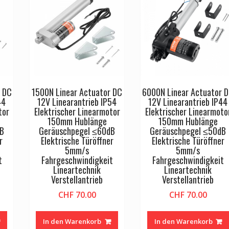
r DC
1500N Linear Actuator DC
6000N Linear Actuator 
44
12V Linearantrieb IP54
12V Linearantrieb IP44
tor
Elektrischer Linearmotor
Elektrischer Linearmoto
150mm Hublänge
150mm Hublänge
dB
Geräuschpegel ≤60dB
Geräuschpegel ≤50dB
r
Elektrische Türöffner
Elektrische Türöffner
5mm/s
5mm/s
t
Fahrgeschwindigkeit
Fahrgeschwindigkeit
Lineartechnik
Lineartechnik
Verstellantrieb
Verstellantrieb
CHF
70.00
CHF
70.00
In den Warenkorb
In den Warenkorb