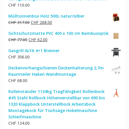
CHF
110.00
Mülltonnenbox Holz 500L natur/silber
Ursprünglicher
Aktueller
CHF
317.00
CHF
268.00
Preis
Preis
Sichtschutzmatte PVC 400 x 100 cm Bambusoptik
war:
ist:
Ursprünglicher
Aktueller
CHF
77.00
CHF
62.00
CHF 317.00
CHF 268.00.
Preis
Preis
Gasgrill ALYA 4+1 Brenner
war:
ist:
CHF
306.00
CHF 77.00
CHF 62.00.
Deckenvorhangschienen Deckenhalterung 2,7m
Raumteiler Haken Wandmontage
CHF
68.00
Rollenständer 1134kg Tragfähigkeit Rollenbock
#45 Stahl Rollbock Höhenverstellbar von 690 bis
1320 Klappbock Unterstellbock Arbeitsbock
Montagebock für Tischsäge Hobelmaschine
Schleifmaschine
CHF
134.00