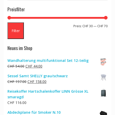
Preisfilter
Min.
Max.
Preis:
CHF 30
—
CHF 70
Filter
Preis
Preis
Neues im Shop
Wandhalterung multifunktional Set 12-teilig
Ursprünglicher
Aktueller
CHF
54.00
CHF
44.00
Preis
Preis
Sessel Samt SHELLY grau/schwarz
war:
ist:
Ursprünglicher
Aktueller
CHF
197.00
CHF
158.00
CHF 54.00
CHF 44.00.
Preis
Preis
Reisekoffer Hartschalenkoffer LINN Grösse XL
war:
ist:
smaragd
CHF 197.00
CHF 158.00.
CHF
116.00
Abdeckplane für Smoker N.10