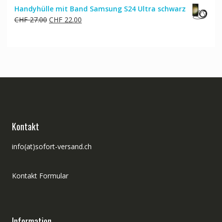
Handyhülle mit Band Samsung S24 Ultra schwarz
Ursprünglicher
Aktueller
CHF
27.00
CHF
22.00
Preis
Preis
war:
ist:
CHF 27.00
CHF 22.00.
Kontakt
info(at)sofort-versand.ch
Kontakt Formular
Information