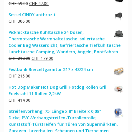
Ursprünglicher
Aktueller
CHF
59.00
CHF
47.00
Preis
Preis
Sessel CINDY anthrazit
war:
ist:
CHF
306.00
CHF 59.00
CHF 47.00.
Picknicktasche Kühltasche 24 Dosen,
Thermotasche Warmhaltetasche Isoliertasche
Cooler Bag Wasserdicht, Gefriertasche Tiefkühltasche
Lunchtasche Camping, Wandern, Angeln, Bootfahren
Ursprünglicher
Aktueller
CHF
212.00
CHF
179.00
Preis
Preis
Festbank Bierzeltgarnitur 217 x 48/24 cm
war:
ist:
CHF
215.00
CHF 212.00
CHF 179.00.
Hot Dog Maker Hot Dog Grill Hotdog Rollen Grill
Edelstahl 11 Rollen 2,2kW
CHF
414.00
Streifenvorhang, 75' Länge x 8" Breite x 0,08"
Dicke, PVC-Vorhangstreifen-Türrollenrolle,
Kunststoff-Türstreifen für Türen von Supermärkten,
Garagen, Lagerhallen, Scheunen und Tierheimen