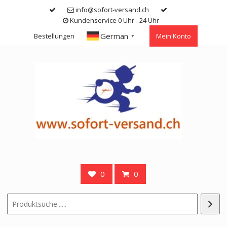
Skip
info@sofort-versand.ch
to
Kundenservice 0 Uhr - 24 Uhr
content
German
Bestellungen
Mein Konto
▼
0
0