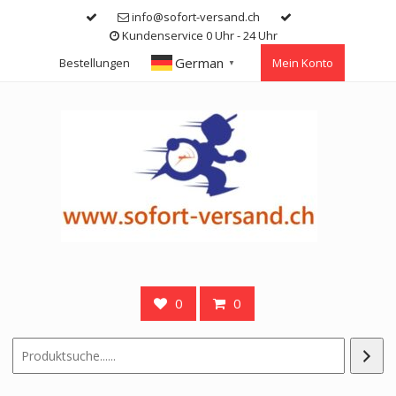
Skip
info@sofort-versand.ch
to
Kundenservice 0 Uhr - 24 Uhr
content
German
Bestellungen
Mein Konto
▼
0
0