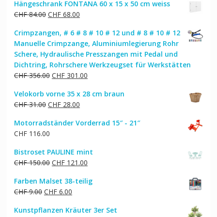
Hängeschrank FONTANA 60 x 15 x 50 cm weiss
Ursprünglicher
Aktueller
CHF
84.00
CHF
68.00
Preis
Preis
Crimpzangen, # 6 # 8 # 10 # 12 und # 8 # 10 # 12
war:
ist:
Manuelle Crimpzange, Aluminiumlegierung Rohr
CHF 84.00
CHF 68.00.
Schere, Hydraulische Presszangen mit Pedal und
Dichtring, Rohrschere Werkzeugset für Werkstätten
Ursprünglicher
Aktueller
CHF
356.00
CHF
301.00
Preis
Preis
Velokorb vorne 35 x 28 cm braun
war:
ist:
Ursprünglicher
Aktueller
CHF
31.00
CHF
28.00
CHF 356.00
CHF 301.00.
Preis
Preis
Motorradständer Vorderrad 15″ - 21″
war:
ist:
CHF
116.00
CHF 31.00
CHF 28.00.
Bistroset PAULINE mint
Ursprünglicher
Aktueller
CHF
150.00
CHF
121.00
Preis
Preis
Farben Malset 38-teilig
war:
ist:
Ursprünglicher
Aktueller
CHF
9.00
CHF
6.00
CHF 150.00
CHF 121.00.
Preis
Preis
Kunstpflanzen Kräuter 3er Set
war:
ist: