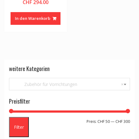
CHF
294.00
In den Warenkorb
weitere Kategorien
Zubehör für Vorrichtungen
×
Preisfilter
Min.
Max.
Preis:
CHF 50
—
CHF 300
Filter
Preis
Preis