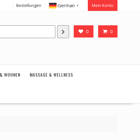
German
Bestellungen
Mein Konto
▼
0
0
 & WOHNEN
MASSAGE & WELLNESS