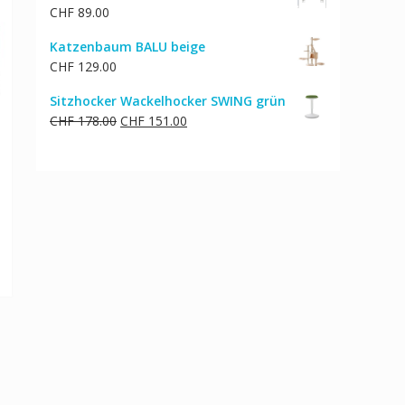
CHF
89.00
Katzenbaum BALU beige
CHF
129.00
Sitzhocker Wackelhocker SWING grün
Ursprünglicher
Aktueller
CHF
178.00
CHF
151.00
Preis
Preis
war:
ist:
CHF 178.00
CHF 151.00.