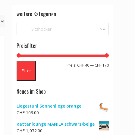
weitere Kategorien
Sitzhocker
×
Preisfilter
Min.
Max.
Preis:
CHF 40
—
CHF 170
Filter
Preis
Preis
Neues im Shop
Liegestuhl Sonnenliege orange
CHF
103.00
Rattanlounge MANILA schwarz/beige
CHF
1,072.00