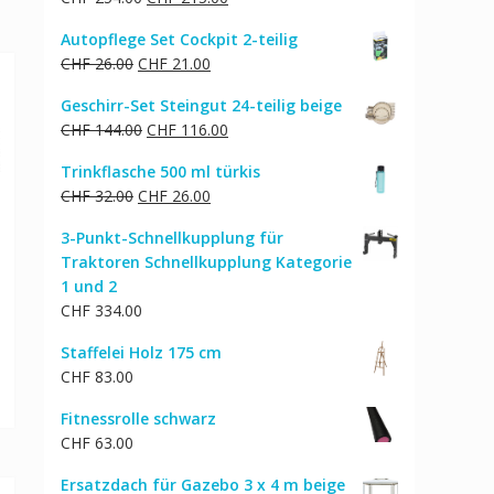
Preis
Preis
Autopflege Set Cockpit 2-teilig
war:
ist:
Ursprünglicher
Aktueller
CHF
26.00
CHF
21.00
CHF 254.00
CHF 215.00.
Preis
Preis
Geschirr-Set Steingut 24-teilig beige
war:
ist:
Ursprünglicher
Aktueller
CHF
144.00
CHF
116.00
CHF 26.00
CHF 21.00.
Preis
Preis
Trinkflasche 500 ml türkis
war:
ist:
Ursprünglicher
Aktueller
CHF
32.00
CHF
26.00
CHF 144.00
CHF 116.00.
Preis
Preis
3-Punkt-Schnellkupplung für
war:
ist:
Traktoren Schnellkupplung Kategorie
CHF 32.00
CHF 26.00.
1 und 2
CHF
334.00
Staffelei Holz 175 cm
CHF
83.00
Fitnessrolle schwarz
CHF
63.00
Ersatzdach für Gazebo 3 x 4 m beige