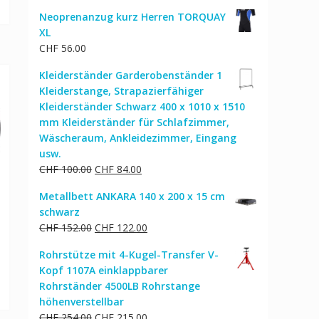
Neoprenanzug kurz Herren TORQUAY
XL
CHF
56.00
Kleiderständer Garderobenständer 1
Kleiderstange, Strapazierfähiger
Kleiderständer Schwarz 400 x 1010 x 1510
mm Kleiderständer für Schlafzimmer,
Wäscheraum, Ankleidezimmer, Eingang
usw.
Ursprünglicher
Aktueller
CHF
100.00
CHF
84.00
Preis
Preis
Metallbett ANKARA 140 x 200 x 15 cm
war:
ist:
schwarz
CHF 100.00
CHF 84.00.
Ursprünglicher
Aktueller
CHF
152.00
CHF
122.00
Preis
Preis
Rohrstütze mit 4-Kugel-Transfer V-
war:
ist:
Kopf 1107A einklappbarer
CHF 152.00
CHF 122.00.
Rohrständer 4500LB Rohrstange
höhenverstellbar
Ursprünglicher
Aktueller
CHF
254.00
CHF
215.00