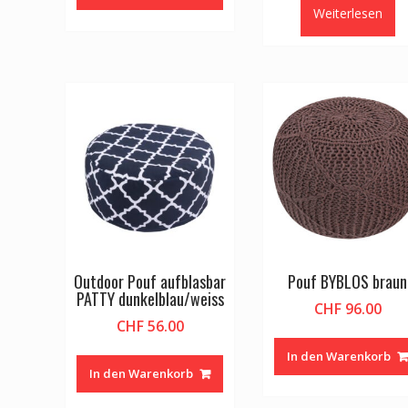
Weiterlesen
Outdoor Pouf aufblasbar
Pouf BYBLOS braun
PATTY dunkelblau/weiss
CHF
96.00
CHF
56.00
In den Warenkorb
In den Warenkorb