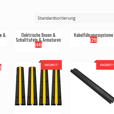
te &
Elektrische Boxen &
Kabelführungssysteme
Schalttafeln & Armaturen
(29)
(44)
ANGEBOT!
ANGEBOT!
)