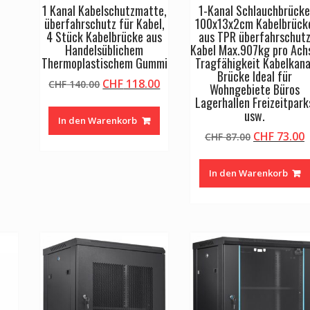
1 Kanal Kabelschutzmatte,
1-Kanal Schlauchbrück
überfahrschutz für Kabel,
100x13x2cm Kabelbrück
4 Stück Kabelbrücke aus
aus TPR überfahrschut
Handelsüblichem
Kabel Max.907kg pro Ach
Thermoplastischem Gummi
Tragfähigkeit Kabelkana
Brücke Ideal für
Ursprünglicher
Aktueller
CHF
118.00
CHF
140.00
Wohngebiete Büros
Preis
Preis
Lagerhallen Freizeitpark
war:
ist:
usw.
In den Warenkorb
CHF 140.00
CHF 118.00.
Ursprüngli
A
CHF
73.00
CHF
87.00
Preis
P
war:
i
In den Warenkorb
CHF 87.00
C