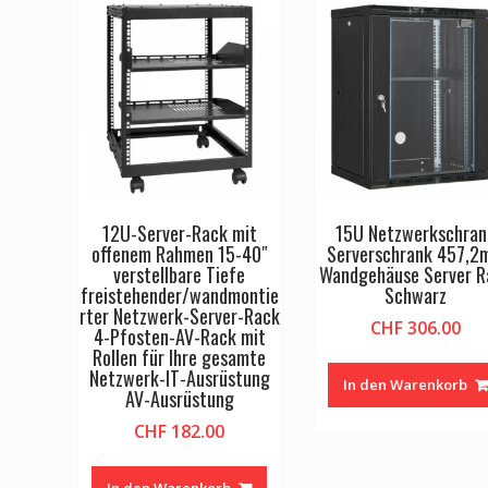
12U-Server-Rack mit
15U Netzwerkschran
offenem Rahmen 15-40″
Serverschrank 457,
verstellbare Tiefe
Wandgehäuse Server R
freistehender/wandmontie
Schwarz
rter Netzwerk-Server-Rack
CHF
306.00
4-Pfosten-AV-Rack mit
Rollen für Ihre gesamte
Netzwerk-IT-Ausrüstung
In den Warenkorb
AV-Ausrüstung
CHF
182.00
In den Warenkorb