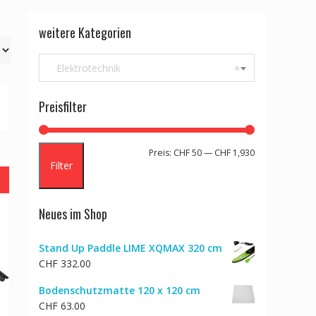
weitere Kategorien
Elektrotechnik
×
Preisfilter
Min.
Max.
Preis:
CHF 50
—
CHF 1,930
Filter
Preis
Preis
Neues im Shop
Stand Up Paddle LIME XQMAX 320 cm
CHF
332.00
Bodenschutzmatte 120 x 120 cm
CHF
63.00