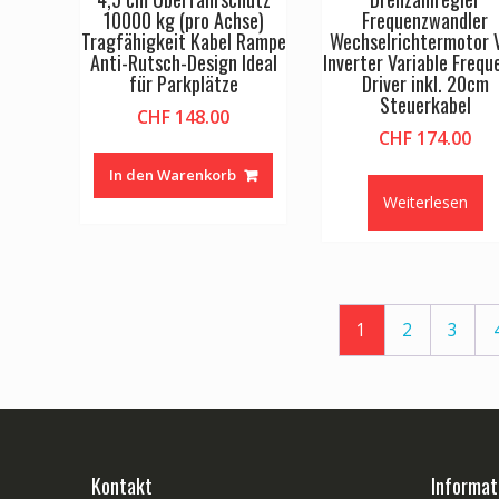
10000 kg (pro Achse)
Frequenzwandler
Tragfähigkeit Kabel Rampe
Wechselrichtermotor 
Anti-Rutsch-Design Ideal
Inverter Variable Frequ
für Parkplätze
Driver inkl. 20cm
Steuerkabel
CHF
148.00
CHF
174.00
In den Warenkorb
Weiterlesen
1
2
3
Kontakt
Informat