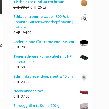
Tischplatte rund 40 cm braun
Ursprünglicher
Aktueller
CHF
38.24
CHF
26.29
Preis
Preis
Schlauchtrommelwagen 300 Fuß.
war:
ist:
Robuste Gartenwasserbepflanzung
CHF 38.24
CHF 26.29.
mit Korb
CHF
194.00
,
Abdeckplane für Frame Pool 549 cm
g.
CHF
70.00
Toner schwarz kompatibel mit HP
-
CF280X / 80X
CHF
50.00
Schminkspiegel doppelseitig 15 cm
CHF
23.00
Nackenkissen rot
CHF
37.00
Einweggrill mit Kohle 600 g