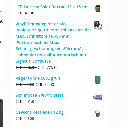
e
LED Laterne Solar Rattan 12 x 16 cm
e
CHF
41.00
z
se
Vinyl Schneideplotter Max.
l
Papiereinzug 870 mm, Folienschneider
Max. Schnittbreite 780 mm,
s
Plottermaschine Max.
Schnittgeschwindigkeit 800 mm/s,
Hobbyplotter Halbautomatisch mit
cher
ktueller
Signcut-Software
reis
Ursprünglicher
Aktueller
CHF
856.00
CHF
725.00
st:
Preis
Preis
HF 73.00.
Regentonne 500L grün
war:
ist:
Ursprünglicher
Aktueller
CHF
99.00
CHF
80.00
CHF 856.00
CHF 725.00.
Preis
Preis
Schlafsofa SAIDY violett
war:
ist:
CHF
451.00
CHF 99.00
CHF 80.00.
Gewicht Kettlebell 12 kg
CHF
63.00