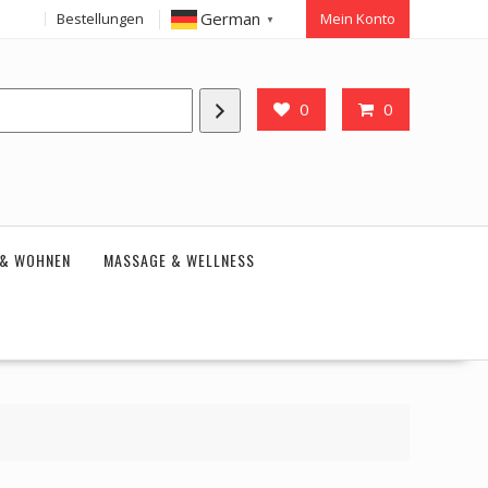
German
Bestellungen
Mein Konto
▼
0
0
 & WOHNEN
MASSAGE & WELLNESS