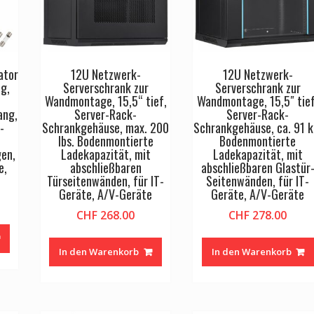
ator
12U Netzwerk-
12U Netzwerk-
g,
Serverschrank zur
Serverschrank zur
Wandmontage, 15,5“ tief,
Wandmontage, 15,5″ tief
ang,
Server-Rack-
Server-Rack-
-
Schrankgehäuse, max. 200
Schrankgehäuse, ca. 91 k
lbs. Bodenmontierte
Bodenmontierte
gen,
Ladekapazität, mit
Ladekapazität, mit
e,
abschließbaren
abschließbaren Glastür
Türseitenwänden, für IT-
Seitenwänden, für IT-
Geräte, A/V-Geräte
Geräte, A/V-Geräte
CHF
268.00
CHF
278.00
In den Warenkorb
In den Warenkorb