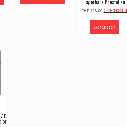
Lagerhalle Baustellen
.00
CHF 89.00.
Ursprüngli
CHF
108.0
CHF
128.00
Preis
war:
Weiterlesen
CHF 128.00
D AC
ler