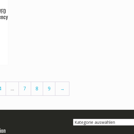
VFD
ency
4
…
7
8
9
→
Kategorie
auswählen
ion