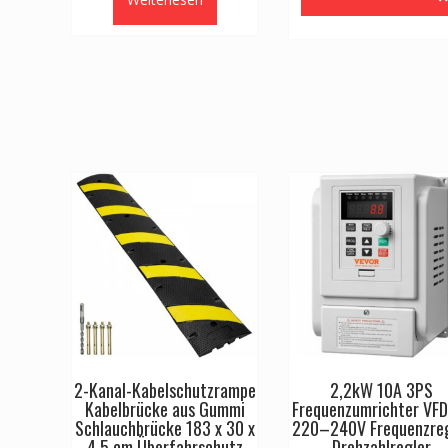
CHF 106
2-Kanal-Kabelschutzrampe
2,2kW 10A 3PS
Kabelbrücke aus Gummi
Frequenzumrichter VF
Schlauchbrücke 183 x 30 x
220–240V Frequenzreg
4,5 cm Überfahrschutz
Drehzahlregler