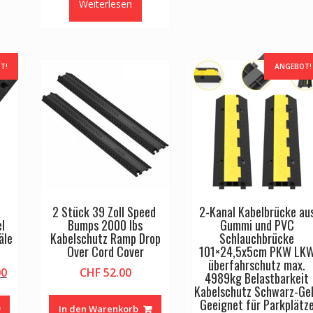
Weiterlesen
T!
ANGEBOT!
2 Stück 39 Zoll Speed ​​
2-Kanal Kabelbrücke au
l
Bumps 2000 lbs
Gummi und PVC
äle
Kabelschutz Ramp Drop
Schlauchbrücke
Over Cord Cover
101×24,5x5cm PKW LK
überfahrschutz max.
glicher
Aktueller
00
CHF
52.00
4989kg Belastbarkeit
Preis
Kabelschutz Schwarz-Ge
ist:
Geeignet für Parkplätz
In den Warenkorb