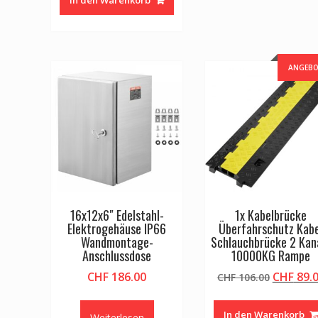
ANGEBO
16x12x6″ Edelstahl-
1x Kabelbrücke
Elektrogehäuse IP66
Überfahrschutz Kabe
Wandmontage-
Schlauchbrücke 2 Kan
Anschlussdose
10000KG Rampe
Ursprün
CHF
186.00
CHF
89.
CHF
106.00
Preis
war:
In den Warenkorb
Weiterlesen